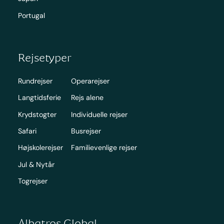
Portugal
Rejsetyper
Rundrejser
Operarejser
Langtidsferie
Rejs alene
Krydstogter
Individuelle rejser
Safari
Busrejser
Højskolerejser
Familievenlige rejser
Jul & Nytår
Togrejser
Albatros Global