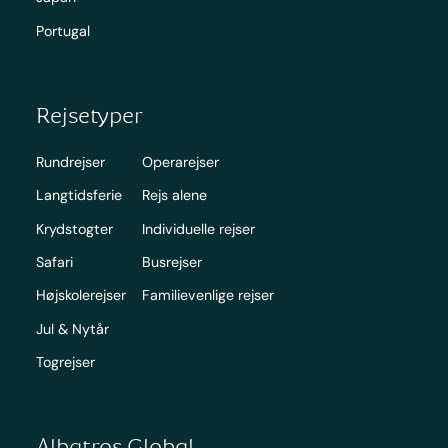
Portugal
Rejsetyper
Rundrejser
Operarejser
Langtidsferie
Rejs alene
Krydstogter
Individuelle rejser
Safari
Busrejser
Højskolerejser
Familievenlige rejser
Jul & Nytår
Togrejser
Albatros Global