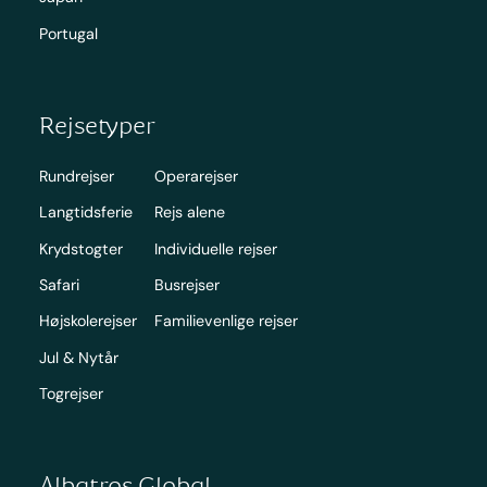
Portugal
Rejsetyper
Rundrejser
Operarejser
Langtidsferie
Rejs alene
Krydstogter
Individuelle rejser
Safari
Busrejser
Højskolerejser
Familievenlige rejser
Jul & Nytår
Togrejser
Albatros Global