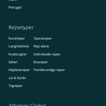
Portugal
Rejsetyper
Rundrejser
Operarejser
Langtidsferie
Rejs alene
Krydstogter
Individuelle rejser
Safari
Busrejser
Højskolerejser
Familievenlige rejser
Jul & Nytår
Togrejser
Albatros Global