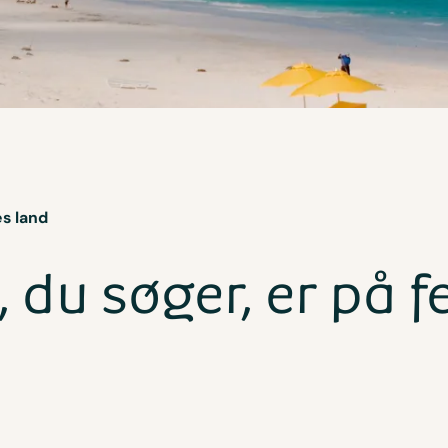
s land
, du søger, er på f