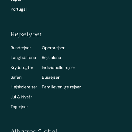
Portugal
Rejsetyper
Rundrejser
Operarejser
Langtidsferie
Rejs alene
Krydstogter
Individuelle rejser
Safari
Busrejser
Højskolerejser
Familievenlige rejser
Jul & Nytår
Togrejser
Albatros Global