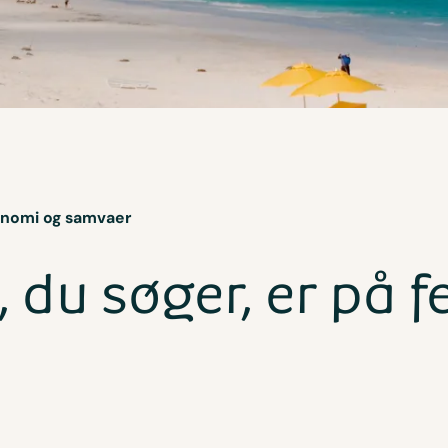
ronomi og samvaer
, du søger, er på f