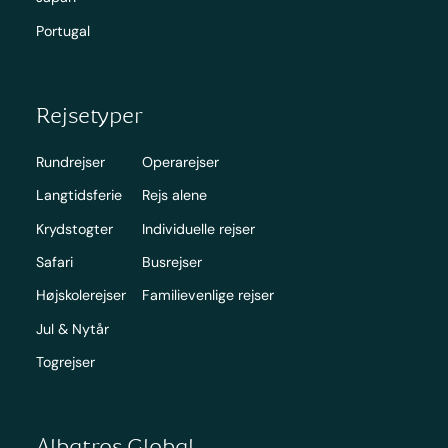
Portugal
Rejsetyper
Rundrejser
Operarejser
Langtidsferie
Rejs alene
Krydstogter
Individuelle rejser
Safari
Busrejser
Højskolerejser
Familievenlige rejser
Jul & Nytår
Togrejser
Albatros Global