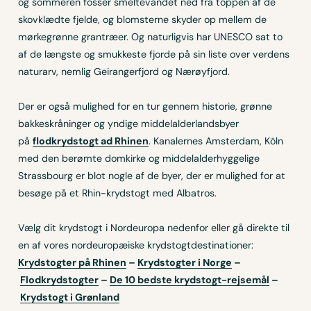
og sommeren fosser smeltevandet ned fra toppen af de
skovklædte fjelde, og blomsterne skyder op mellem de
mørkegrønne grantræer. Og naturligvis har UNESCO sat to
af de længste og smukkeste fjorde på sin liste over verdens
naturarv, nemlig Geirangerfjord og Nærøyfjord.
Der er også mulighed for en tur gennem historie, grønne
bakkeskråninger og yndige middelalderlandsbyer
på
flodkrydstogt ad Rhinen
. Kanalernes Amsterdam, Köln
med den berømte domkirke og middelalderhyggelige
Strassbourg er blot nogle af de byer, der er mulighed for at
besøge på et Rhin-krydstogt med Albatros.
Vælg dit krydstogt i Nordeuropa nedenfor eller gå direkte til
en af vores nordeuropæiske krydstogtdestinationer:
Krydstogter på Rhinen
–
Krydstogter i Norge
–
Flodkrydstogter
–
De 10 bedste krydstogt-rejsemål
–
Krydstogt i Grønland