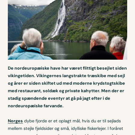
De nordeuropæiske have har været flittigt besejlet siden
vikingetiden. Vikingernes langstrakte træskibe med sejl
og årer er siden skiftet ud med moderne krydstogtskibe
med restaurant, soldæk og private kahytter. Men der er
stadig spændende eventyr at gå på jagt efter i de
nordeuropæiske farvande.
Norges
dybe fjorde er et oplagt mål, hvis du er til sejlads
mellem stejle fjeldsider og små, idylliske fiskerlejer. I foråret