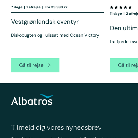
7 dage
|
1 afrejse
|
Fra 39.998 kr.
11 dage
|
2 afrej
Vestgrønlandsk eventyr
Den ultim
Diskobugten og Ilulissat med Ocean Victory
fra fjorde i syd
Gå til rejse
Gå til re
Tilmeld dig vores nyhedsbrev