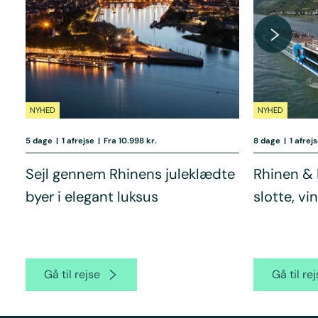
NYHED
NYHED
5 dage
|
1 afrejse
|
Fra 10.998 kr.
8 dage
|
1 afrej
Sejl gennem Rhinens juleklædte
Rhinen & 
byer i elegant luksus
slotte, vi
Gå til rejse
Gå til re