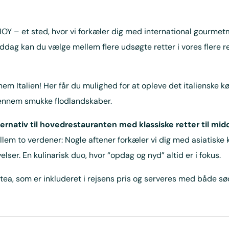
 – et sted, hvor vi forkæler dig med international gourmetma
middag kan du vælge mellem flere udsøgte retter i vores flere r
em Italien! Her får du mulighed for at opleve det italienske
gennem smukke flodlandskaber.
ternativ til hovedrestauranten med klassiske retter til mid
m to verdener: Nogle aftener forkæler vi dig med asiatiske kr
er. En kulinarisk duo, hvor “opdag og nyd” altid er i fokus.
ea, som er inkluderet i rejsens pris og serveres med både sød