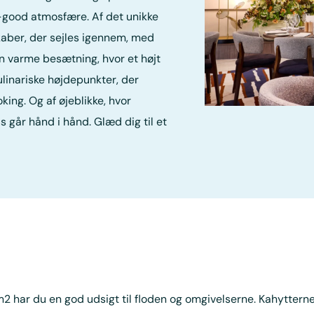
l-good atmosfære. Af det unikke
kaber, der sejles igennem, med
en varme besætning, hvor et højt
kulinariske højdepunkter, der
ing. Og af øjeblikke, hvor
 går hånd i hånd. Glæd dig til et
m2 har du en god udsigt til floden og omgivelserne. Kahyttern