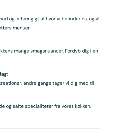
d og, afhængigt af hvor vi befinder os, også
etters menuer.
 køkkens mange smagsnuancer. Fordyb dig i en
dag:
eationer, andre gange tager vi dig med til
e og salte specialiteter fra vores køkken.