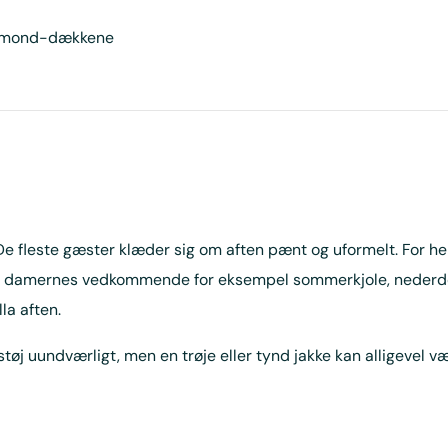
iamond-dækkene
 De fleste gæster klæder sig om aften pænt og uformelt. For
or damernes vedkommende for eksempel sommerkjole, nederdel, 
la aften.
j uundværligt, men en trøje eller tynd jakke kan alligevel 