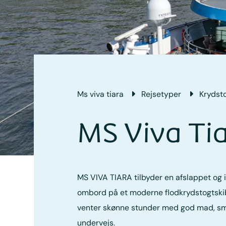
Ms viva tiara
Rejsetyper
Krydst
MS Viva Ti
MS VIVA TIARA tilbyder en afslappet og
ombord på et moderne flodkrydstogtskib
venter skønne stunder med god mad, sm
undervejs.