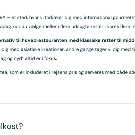
 – et sted, hvor vi forkæler dig med international gourmetma
middag kan du vælge mellem flere udsøgte retter i vores flere r
ternativ til hovedrestauranten med klassiske retter til mid
i dig med asiatiske kreationer, andre gange tager vi dig med t
g og nyd” altid er i fokus.
ea, som er inkluderet i rejsens pris og serveres med både sød
alkost?