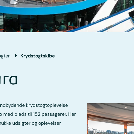
ogter
Krydstogtskibe
ara
 indbydende krydstogtoplevelse
 med plads til 152 passagerer. Her
ukke udsigter og oplevelser