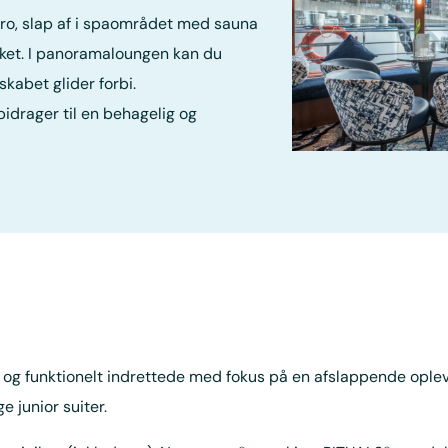
tro, slap af i spaområdet med sauna
kket. I panoramaloungen kan du
kabet glider forbi.
idrager til en behagelig og
g funktionelt indrettede med fokus på en afslappende oplevel
e junior suiter.