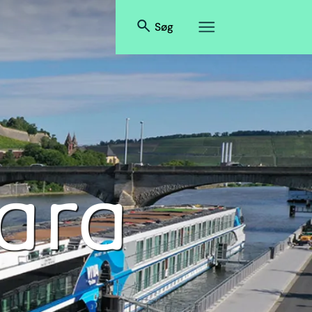
Søg
ara