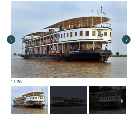
1
/
25