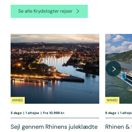
Se alle Krydstogter rejser
NYHED
NYHED
5 dage
|
1 afrejse
|
Fra 10.998 kr.
8 dage
|
1 afrej
Sejl gennem Rhinens juleklædte
Rhinen & 