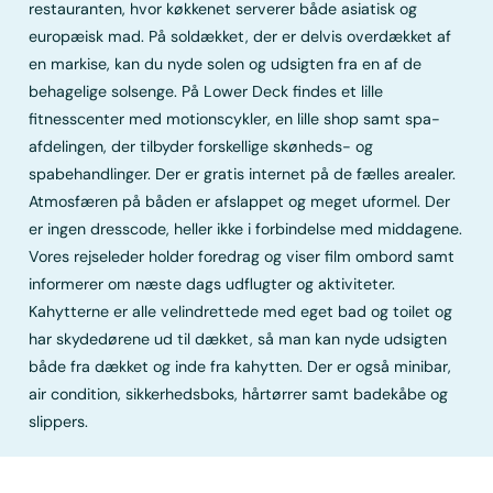
restauranten, hvor køkkenet serverer både asiatisk og
europæisk mad. På soldækket, der er delvis overdækket af
en markise, kan du nyde solen og udsigten fra en af de
behagelige solsenge. På Lower Deck findes et lille
fitnesscenter med motionscykler, en lille shop samt spa-
afdelingen, der tilbyder forskellige skønheds- og
spabehandlinger. Der er gratis internet på de fælles arealer.
Atmosfæren på båden er afslappet og meget uformel. Der
er ingen dresscode, heller ikke i forbindelse med middagene.
Vores rejseleder holder foredrag og viser film ombord samt
informerer om næste dags udflugter og aktiviteter.
Kahytterne er alle velindrettede med eget bad og toilet og
har skydedørene ud til dækket, så man kan nyde udsigten
både fra dækket og inde fra kahytten. Der er også minibar,
air condition, sikkerhedsboks, hårtørrer samt badekåbe og
slippers.