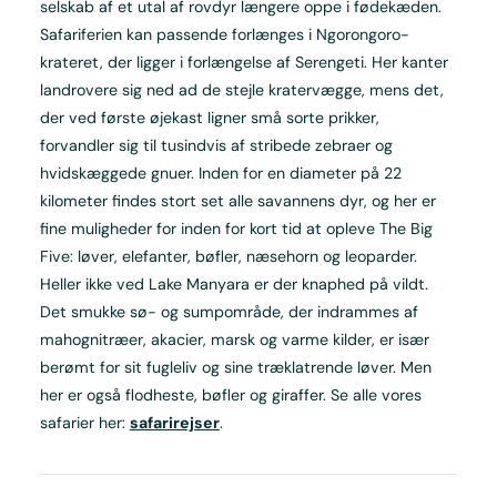
selskab af et utal af rovdyr længere oppe i fødekæden.
Safariferien kan passende forlænges i Ngorongoro-
krateret, der ligger i forlængelse af Serengeti. Her kanter
landrovere sig ned ad de stejle kratervægge, mens det,
der ved første øjekast ligner små sorte prikker,
forvandler sig til tusindvis af stribede zebraer og
hvidskæggede gnuer. Inden for en diameter på 22
kilometer findes stort set alle savannens dyr, og her er
fine muligheder for inden for kort tid at opleve The Big
Five: løver, elefanter, bøfler, næsehorn og leoparder.
Heller ikke ved Lake Manyara er der knaphed på vildt.
Det smukke sø- og sumpområde, der indrammes af
mahognitræer, akacier, marsk og varme kilder, er især
berømt for sit fugleliv og sine træklatrende løver. Men
her er også flodheste, bøfler og giraffer. Se alle vores
safarier her:
safarirejser
.