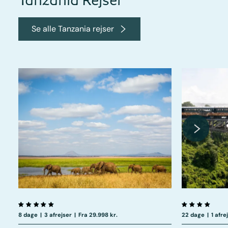
Se alle Tanzania rejser
8 dage
|
3 afrejser
|
Fra 29.998 kr.
22 dage
|
1 afre