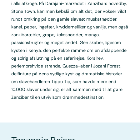
i alle afkroge. På Darajani-markedet i Zanzibars hovedby,
Stone Town, kan man købslå om alt det, der vokser vildt
rundt omkring på den gamle slaveø: muskatnødder,
kanel, peber, ingefær, kryddernelliker og vanilje, men også
zanzibaræbler, grape, kokosnødder, mango,
passionsfrugter og meget andet. Øen skaber, ligesom
kysten i Kenya, den perfekte ramme om en afslappende
og solrig afslutning på en safarirejse. Koralrev,
perlemorshvide strande, Guezza-aber i Jozani Forest,
delfinture på øens sydlige kyst og dramatiske historier
om slavehandleren Tippu Tip, som havde mere end
10.000 slaver under sig, er alt sammen med til at gøre
Zanzibar til en utvivlsom drømmedestination.
Tanzania Rejser