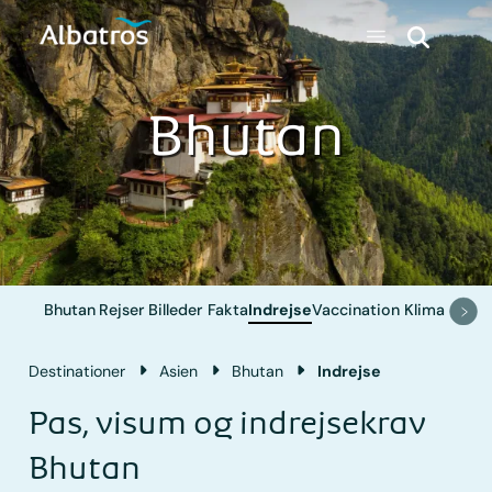
Bhutan
Bhutan
Rejser
Billeder
Fakta
Indrejse
Vaccination
Klima
Destinationer
Asien
Bhutan
Indrejse
Pas, visum og indrejsekrav
Bhutan