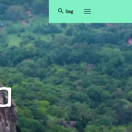
Søg
a