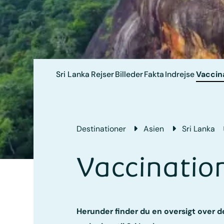
Sri Lanka
Rejser
Billeder
Fakta
Indrejse
Vaccin
Destinationer
Asien
Sri Lanka
Vaccination
Herunder finder du en oversigt over d