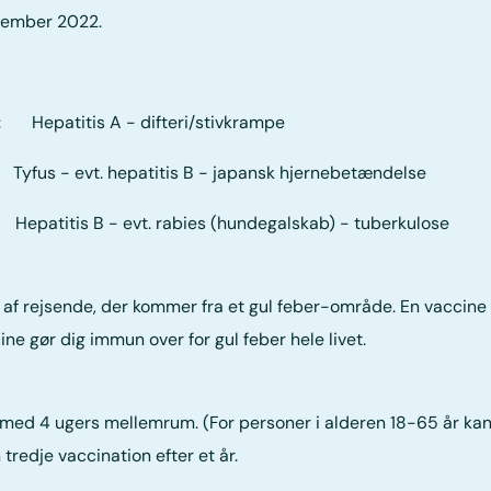
vember 2022.
er: Hepatitis A - difteri/stivkrampe
- evt. hepatitis B - japansk hjernebetændelse
s B - evt. rabies (hundegalskab) - tuberkulose
af rejsende, der kommer fra et gul feber-område. En vaccine m
ine gør dig immun over for gul feber hele livet.
e med 4 ugers mellemrum. (For personer i alderen 18-65 år ka
tredje vaccination efter et år.