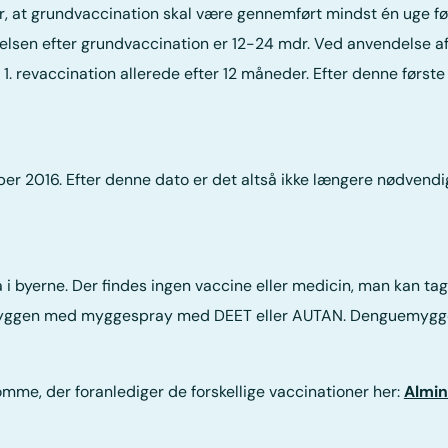
, at grundvaccination skal være gennemført mindst én uge før
telsen efter grundvaccination er 12-24 mdr. Ved anvendelse a
1. revaccination allerede efter 12 måneder. Efter denne første
tober 2016. Efter denne dato er det altså ikke længere nødvend
å i byerne. Der findes ingen vaccine eller medicin, man kan t
yggen med myggespray med DEET eller AUTAN. Denguemyggen 
me, der foranlediger de forskellige vaccinationer her:
Almi