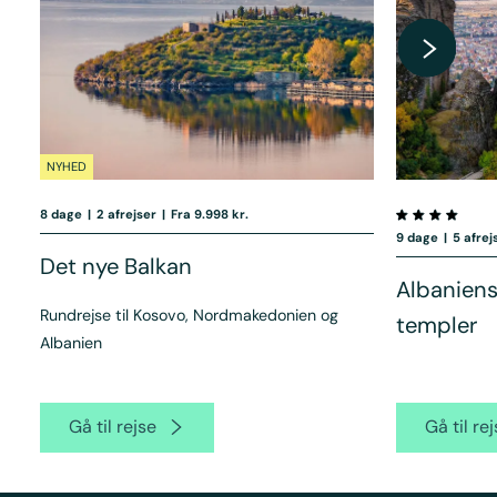
NYHED
8 dage
|
2 afrejser
|
Fra 9.998 kr.
9 dage
|
5 afrej
Det nye Balkan
Albaniens
Rundrejse til Kosovo, Nordmakedonien og
templer
Albanien
Gå til rejse
Gå til re