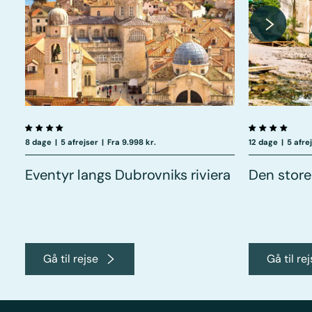
8 dage
|
5 afrejser
|
Fra 9.998 kr.
12 dage
|
5 afre
Eventyr langs Dubrovniks riviera
Den store
Gå til rejse
Gå til re