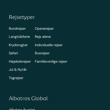
Rejsetyper
Rundrejser
Operarejser
Langtidsferie
Rejs alene
Krydstogter
Individuelle rejser
Safari
Busrejser
Højskolerejser
Familievenlige rejser
Jul & Nytår
Togrejser
Albatros Global
Albatros Sverige