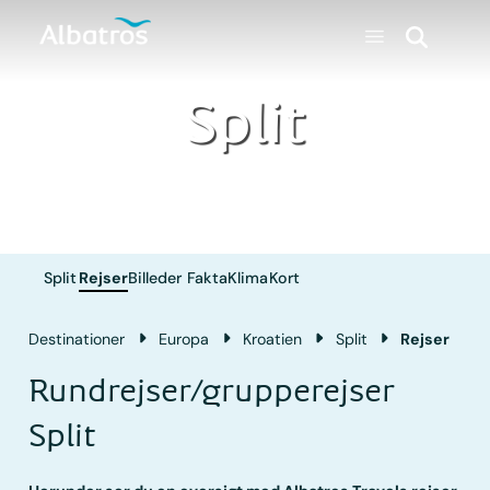
Split
Split
Rejser
Billeder
Fakta
Klima
Kort
Destinationer
Europa
Kroatien
Split
Rejser
Rundrejser/grupperejser
Split