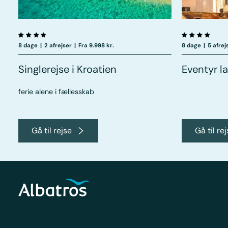
8 dage
|
2 afrejser
|
Fra 9.998 kr.
8 dage
|
5 afrej
Singlerejse i Kroatien
Eventyr l
ferie alene i fællesskab
Gå til rejse
Gå til re