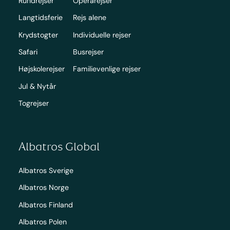
Rundrejser
Operarejser
Langtidsferie
Rejs alene
Krydstogter
Individuelle rejser
Safari
Busrejser
Højskolerejser
Familievenlige rejser
Jul & Nytår
Togrejser
Albatros Global
Albatros Sverige
Albatros Norge
Albatros Finland
Albatros Polen