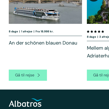
8 dage
|
1 afrejse
|
Fra 18.998 kr.
8 dage
|
3 afrej
An der schönen blauen Donau
Mellem a
Adriaterh
Gå til rejse
Gå til re