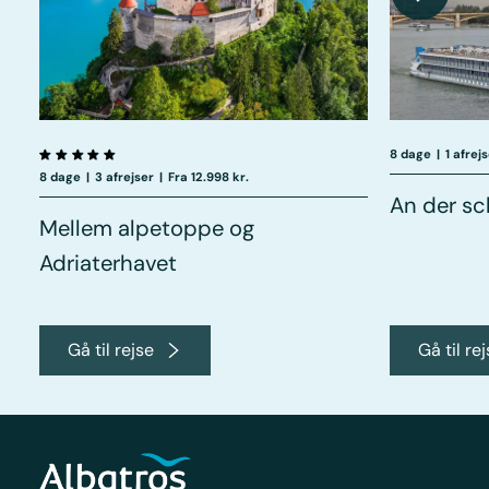
8 dage
|
1 afrej
8 dage
|
3 afrejser
|
Fra 12.998 kr.
An der s
Mellem alpetoppe og
Adriaterhavet
Gå til rejse
Gå til re