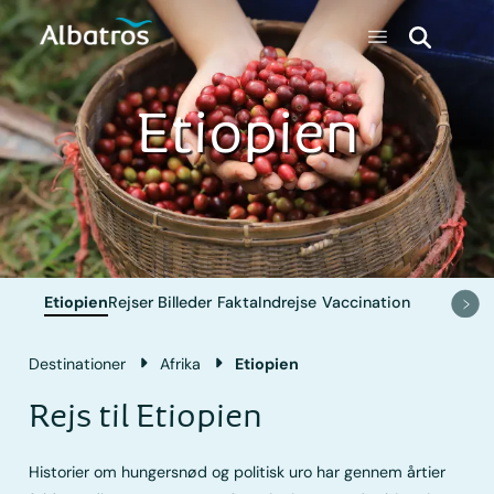
Etiopien
Etiopien
Rejser
Billeder
Fakta
Indrejse
Vaccination
Destinationer
Afrika
Etiopien
Rejs til Etiopien
Historier om hungersnød og politisk uro har gennem årtier