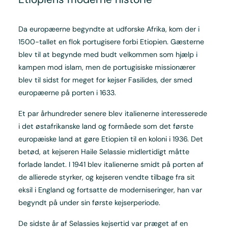
Da europæerne begyndte at udforske Afrika, kom der i
1500-tallet en flok portugisere forbi Etiopien. Gæsterne
blev til at begynde med budt velkommen som hjælp i
kampen mod islam, men de portugisiske missionærer
blev til sidst for meget for kejser Fasilides, der smed
europæerne på porten i 1633.
Et par århundreder senere blev italienerne interesserede
i det østafrikanske land og formåede som det første
europæiske land at gøre Etiopien til en koloni i 1936. Det
betød, at kejseren Haile Selassie midlertidigt måtte
forlade landet. I 1941 blev italienerne smidt på porten af
de allierede styrker, og kejseren vendte tilbage fra sit
eksil i England og fortsatte de moderniseringer, han var
begyndt på under sin første kejserperiode.
De sidste år af Selassies kejsertid var præget af en