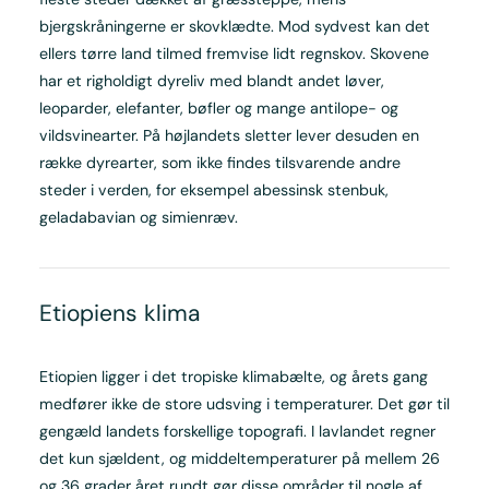
bjergskråningerne er skovklædte. Mod sydvest kan det
ellers tørre land tilmed fremvise lidt regnskov. Skovene
har et righoldigt dyreliv med blandt andet løver,
leoparder, elefanter, bøfler og mange antilope- og
vildsvinearter. På højlandets sletter lever desuden en
række dyrearter, som ikke findes tilsvarende andre
steder i verden, for eksempel abessinsk stenbuk,
geladabavian og simienræv.
Etiopiens klima
Etiopien ligger i det tropiske klimabælte, og årets gang
medfører ikke de store udsving i temperaturer. Det gør til
gengæld landets forskellige topografi. I lavlandet regner
det kun sjældent, og middeltemperaturer på mellem 26
og 36 grader året rundt gør disse områder til nogle af