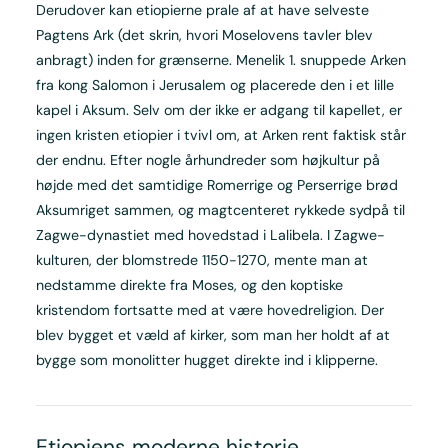
Derudover kan etiopierne prale af at have selveste
Pagtens Ark (det skrin, hvori Moselovens tavler blev
anbragt) inden for grænserne. Menelik 1. snuppede Arken
fra kong Salomon i Jerusalem og placerede den i et lille
kapel i Aksum. Selv om der ikke er adgang til kapellet, er
ingen kristen etiopier i tvivl om, at Arken rent faktisk står
der endnu. Efter nogle århundreder som højkultur på
højde med det samtidige Romerrige og Perserrige brød
Aksumriget sammen, og magtcenteret rykkede sydpå til
Zagwe-dynastiet med hovedstad i Lalibela. I Zagwe-
kulturen, der blomstrede 1150-1270, mente man at
nedstamme direkte fra Moses, og den koptiske
kristendom fortsatte med at være hovedreligion. Der
blev bygget et væld af kirker, som man her holdt af at
bygge som monolitter hugget direkte ind i klipperne.
Etiopiens moderne historie