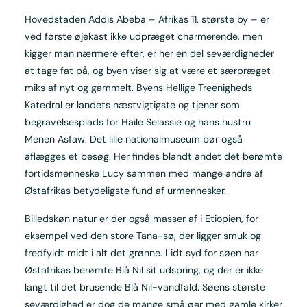
Hovedstaden Addis Abeba – Afrikas 11. største by – er
ved første øjekast ikke udpræget charmerende, men
kigger man nærmere efter, er her en del seværdigheder
at tage fat på, og byen viser sig at være et særpræget
miks af nyt og gammelt. Byens Hellige Treenigheds
Katedral er landets næstvigtigste og tjener som
begravelsesplads for Haile Selassie og hans hustru
Menen Asfaw. Det lille nationalmuseum bør også
aflægges et besøg. Her findes blandt andet det berømte
fortidsmenneske Lucy sammen med mange andre af
Østafrikas betydeligste fund af urmennesker.
Billedskøn natur er der også masser af i Etiopien, for
eksempel ved den store Tana-sø, der ligger smuk og
fredfyldt midt i alt det grønne. Lidt syd for søen har
Østafrikas berømte Blå Nil sit udspring, og der er ikke
langt til det brusende Blå Nil-vandfald. Søens største
seværdighed er dog de mange små øer med gamle kirker