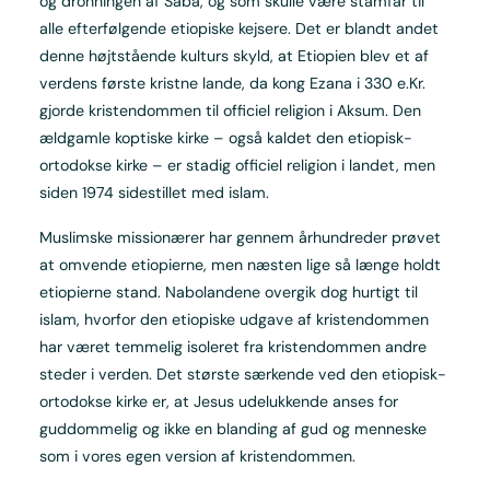
og dronningen af Saba, og som skulle være stamfar til
alle efterfølgende etiopiske kejsere. Det er blandt andet
denne højtstående kulturs skyld, at Etiopien blev et af
verdens første kristne lande, da kong Ezana i 330 e.Kr.
gjorde kristendommen til officiel religion i Aksum. Den
ældgamle koptiske kirke – også kaldet den etiopisk-
ortodokse kirke – er stadig officiel religion i landet, men
siden 1974 sidestillet med islam.
Muslimske missionærer har gennem århundreder prøvet
at omvende etiopierne, men næsten lige så længe holdt
etiopierne stand. Nabolandene overgik dog hurtigt til
islam, hvorfor den etiopiske udgave af kristendommen
har været temmelig isoleret fra kristendommen andre
steder i verden. Det største særkende ved den etiopisk-
ortodokse kirke er, at Jesus udelukkende anses for
guddommelig og ikke en blanding af gud og menneske
som i vores egen version af kristendommen.