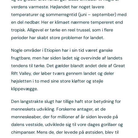
verdens varmeste. Højlandet har noget lavere
temperaturer og sommerregntid (juni – september) med
en del nedbør. Her er klimaet nærmere tempereret end
tropisk. Alligevel er tørke en reel trussel, som i flere
perioder har skabt store problemer for landet.
Nogle områder i Etiopien har i sin tid været ganske
frugtbare, men har siden ladet sig overvinde af landets
tendens til tørke. Det gælder blandt andet dele af Great
Rift Valley, der løber tværs gennem landet og deler
højsletten i to med sine store kløfter og stejle
klippevægge.
Den langstrakte slugt har tillige haft stor betydning for
menneskets udvikling. Forskerne antager, at de
menneskeaber, der for millioner af år siden levede på
dalens vestside, udviklede sig til vore dages gorillaer og
chimpanser. Mens de, der levede på østsiden, blev til