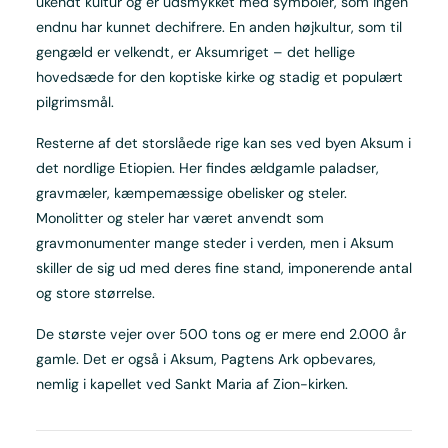
ukendt kultur og er udsmykket med symboler, som ingen
endnu har kunnet dechifrere. En anden højkultur, som til
gengæld er velkendt, er Aksumriget – det hellige
hovedsæde for den koptiske kirke og stadig et populært
pilgrimsmål.
Resterne af det storslåede rige kan ses ved byen Aksum i
det nordlige Etiopien. Her findes ældgamle paladser,
gravmæler, kæmpemæssige obelisker og steler.
Monolitter og steler har været anvendt som
gravmonumenter mange steder i verden, men i Aksum
skiller de sig ud med deres fine stand, imponerende antal
og store størrelse.
De største vejer over 500 tons og er mere end 2.000 år
gamle. Det er også i Aksum, Pagtens Ark opbevares,
nemlig i kapellet ved Sankt Maria af Zion-kirken.