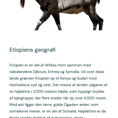
Etiopiens geografi
Etiopien er en del af Afrikas Horn sammen med
nabolandene Djibouti, Eritrea og Somalia. Ud over disse
lande grænser Etiopien op til Kenya og Sudan mod
henholdsvis syd og vest. Det meste af landet udgøres af
en højslette i 2.000 meters højde, som hyppigt brydes
af bjergtoppe, der flere steder når op over 4.000 meter.
Mod øst ligger den tørre, golde Ogaden-ørken, som
somalierne mener, er en del af Somalia. Højsletten er de
fleste steder dækket af græssteppe, mens