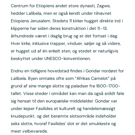
Centrum for Etiopiens andet store dynasti, Zagwe,
hedder Lalibela, men er også kendt under tilnavnet
Etiopiens Jerusalem. Stedets 11 kirker hugget direkte ind i
klipperne har siden deres konstruktion i det 11.-13.
århundrede været i daglig brug og er det fortsat i dag.
Hver kirke, inklusive trapper, vinduer, søljer og så videre,
er hugget ud af én enkelt sten, og stedet er naturligvis
beskyttet under UNESCO-konventionen.
Endnu en tidligere hovedstad findes i Gondar nordøst for
Lalibela. Byen omtales ofte som ”Afrikas Camelot” på
grund af sine mange slotte og paladser fra 1600-1700-
tallet. Visse steder i området kan man da også snildt føle
sig hensat til den europæiske middelalder. Gondar var
under kejser Fasilides et kulturelt og handelsmæssigt
knudepunkt, og det berømte slotsområde indeholder
seks slotte, hvoraf Fasilides’ slot er det smukkeste og
mest velbevarede.