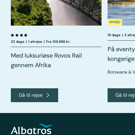
NYHED
10 dage
|
3 afre
22 dage
|
1 afrejse
|
Fra 139.998 kr.
På eventy
Med luksuriøse Rovos Rail
kongerige
gennem Afrika
Botswana & Vi
Gå til rejse
Gå til re