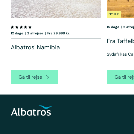
NYHED
15 dage
|
2 afre
12 dage
|
2 afrejser
|
Fra 29.998 kr.
Fra Taffel
Albatros' Namibia
Sydafrikas C
Gå til rejse
Gå til re