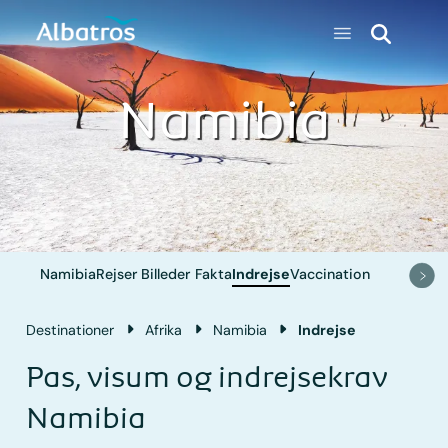
Namibia
Namibia
Rejser
Billeder
Fakta
Indrejse
Vaccination
Destinationer
Afrika
Namibia
Indrejse
Pas, visum og indrejsekrav
Namibia